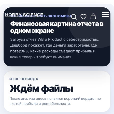
HOBBY SCIENCE
WILDBERRIES UNIT-ЭКОНОМИКА
Финансовая картина отчета в
одном экране
Загрузи отчет WB и Product с себестоимостью.
Дашборд покажет, где деньги заработаны, где
потеряны, какие расходы съедают прибыль и
какие товары требуют внимания.
ИТОГ ПЕРИОДА
Ждём файлы
После анализа здесь появится короткий вердикт по
чистой прибыли и рентабельности.