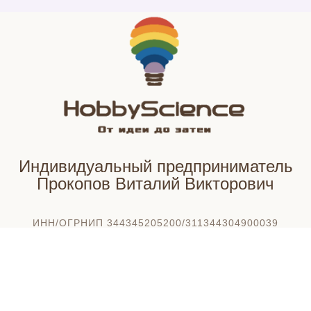
Индивидуальный предприниматель
Прокопов Виталий Викторович
ИНН/ОГРНИП 344345205200/311344304900039
Моб.тел: +79033170108
email: vitallaw@mail.ru
© Все права защищены. Разработчик ИП Прокопов
В.В.