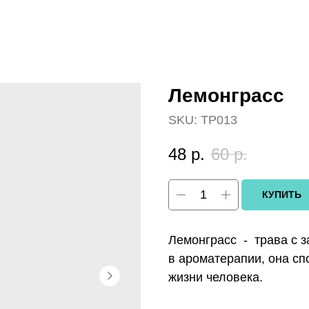
Лемонграсс
SKU:
ТР013
48
р.
60
р.
КУПИТЬ
Лемонграсс - трава с з
в ароматерапии, она сп
жизни человека.