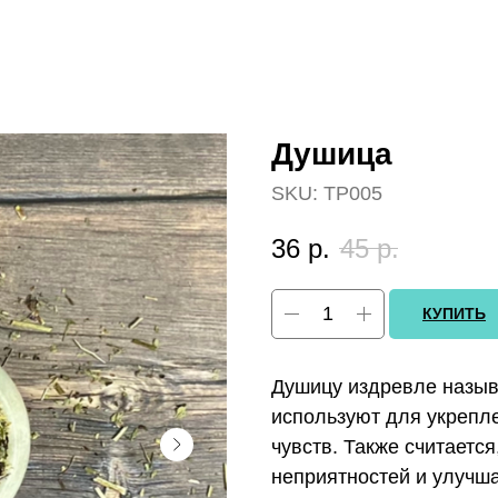
Душица
SKU:
ТР005
36
р.
45
р.
КУПИТЬ
Душицу издревле назыв
используют для укрепл
чувств. Также считается
неприятностей и улучш