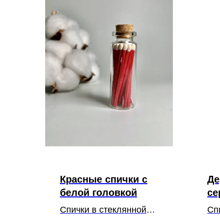
Красные спички с
Де
белой головкой
се
Спички в стеклянной
Сп