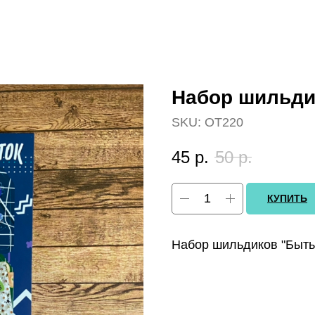
Набор шильди
SKU:
OT220
45
р.
50
р.
КУПИТЬ
Набор шильдиков "Быть 