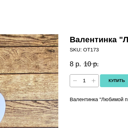
Валентинка "
SKU:
OT173
8
р.
10
р.
КУПИТЬ
Валентинка "Любимой по