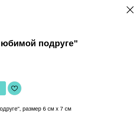
Любимой подруге"
друге", размер 6 см х 7 см