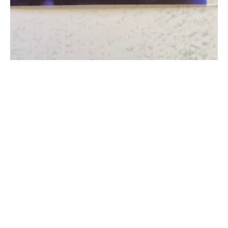
Виниловая наклейка "For you"
Наклейки в ассортименте
8
р.
10
р.
Подробнее
В корзину