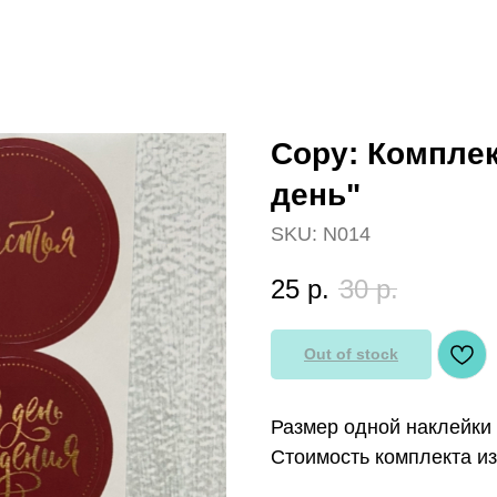
Copy: Компле
день"
SKU:
N014
25
р.
30
р.
Out of stock
Размер одной наклейки 
Стоимость комплекта из