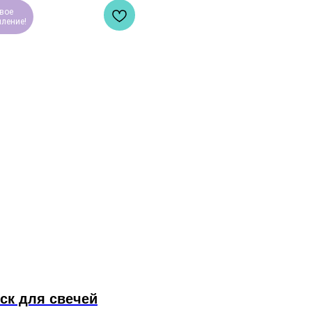
вое
пление!
ск для свечей