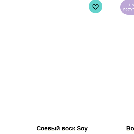
Но
посту
Соевый воск Soy
Во