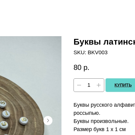
Буквы латинск
SKU:
BKV003
80
р.
КУПИТЬ
Буквы русского алфавит
россыпью.
Буквы произвольные.
Размер букв 1 х 1 см