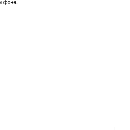
м фоне.
.